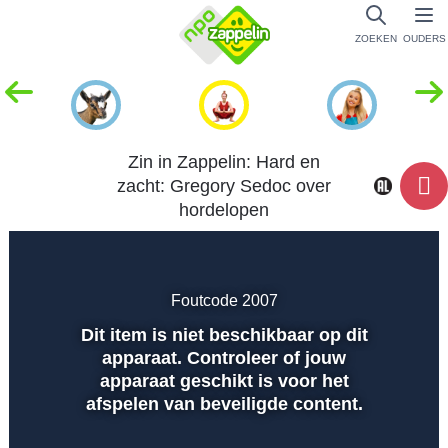
ZOEKEN
OUDERS
Zin in Zappelin: Hard en
zacht: Gregory Sedoc over
hordelopen
Dempen
Instellingen
Volled
scher
Foutcode 2007
Dit item is niet beschikbaar op dit
Afspelen
apparaat. Controleer of jouw
apparaat geschikt is voor het
afspelen van beveiligde content.
00:01
00:00