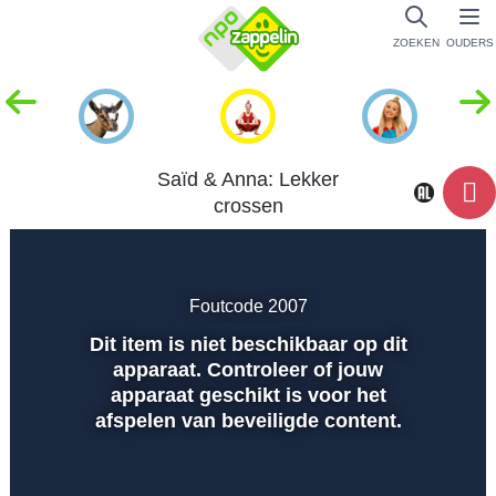
ZOEKEN
OUDERS
Saïd & Anna: Lekker
crossen
Dempen
Instellingen
Volled
scher
Foutcode 2007
Dit item is niet beschikbaar op dit
Afspelen
apparaat. Controleer of jouw
apparaat geschikt is voor het
afspelen van beveiligde content.
00:01
00:00