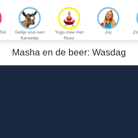
Tim
Geitje voor een
Yoga mee met
Joy
Zi
Karweitje
Roos
Masha en de beer: Wasdag