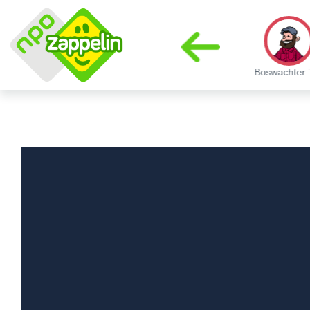
SamSam
Fikkie
Tentje Plof
Boswachter 