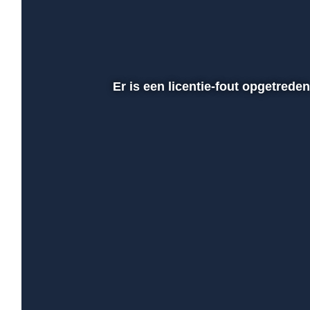
Er is een licentie-fout opgetrede
00:01
Afspelen
Dempen