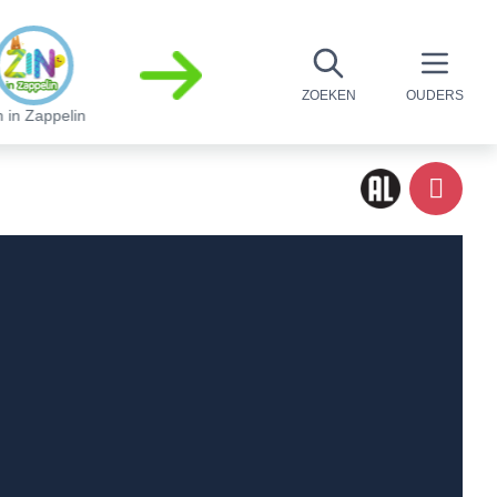
ZOEKEN
OUDERS
n in Zappelin
Mojo Fliptop
Lena's Dieren
De cadeaufabr