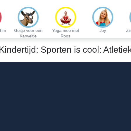
Tim
Geitje voor een
Yoga mee met
Joy
Zi
Karweitje
Roos
Kindertijd: Sporten is cool: Atletie