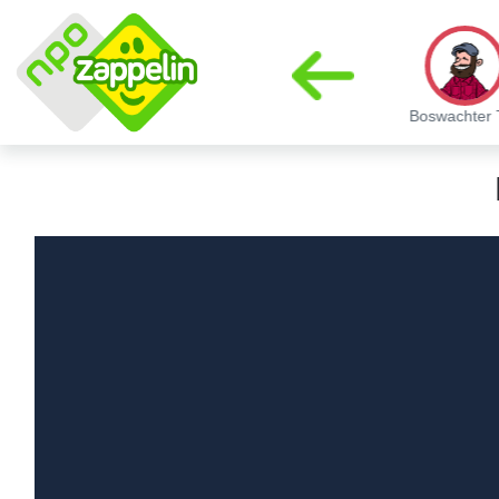
SamSam
Fikkie
Tentje Plof
Boswachter 