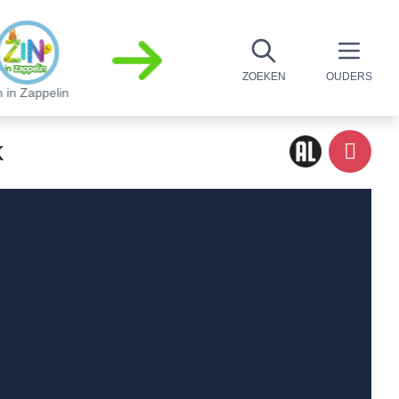
ZOEKEN
OUDERS
n in Zappelin
Mojo Fliptop
Lena's Dieren
De cadeaufabr
k