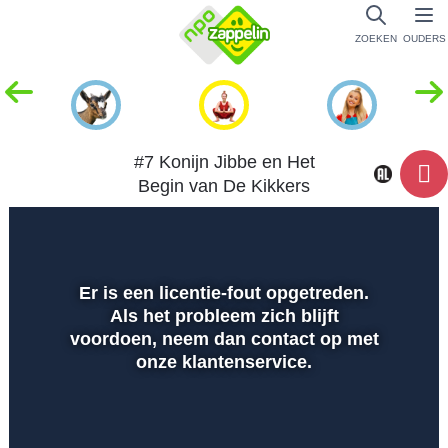
ZOEKEN
OUDERS
#7 Konijn Jibbe en Het
Begin van De Kikkers
Dempen
Instellingen
Volled
scher
Er is een licentie-fout opgetreden.
Als het probleem zich blijft
Afspelen
voordoen, neem dan contact op met
onze klantenservice.
00:01
00:00